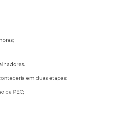
horas;
alhadores.
aconteceria em duas etapas:
o da PEC;