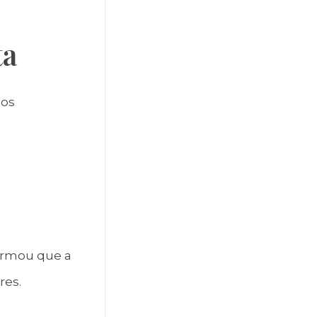
ta
dos
irmou que a
res.