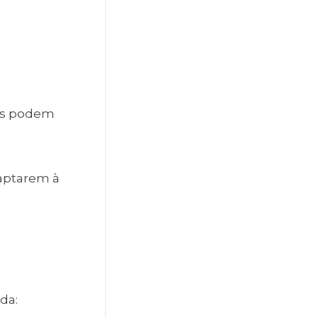
EIs podem
daptarem à
da: